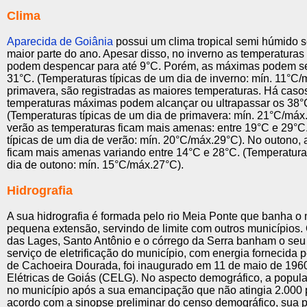
Clima
Aparecida de Goiânia
possui um clima tropical semi húmido 
maior parte do ano. Apesar disso, no inverno as temperatura
podem despencar para até 9°C. Porém, as máximas podem se
31°C. (Temperaturas típicas de um dia de inverno: mín. 11°C
primavera, são registradas as maiores temperaturas. Há cas
temperaturas máximas podem alcançar ou ultrapassar os 38°
(Temperaturas típicas de um dia de primavera: mín. 21°C/máx
verão as temperaturas ficam mais amenas: entre 19°C e 29°C
típicas de um dia de verão: mín. 20°C/máx.29°C). No outono, 
ficam mais amenas variando entre 14°C e 28°C. (Temperatura
dia de outono: mín. 15°C/máx.27°C).
Hidrografia
A sua hidrografia é formada pelo rio Meia Ponte que banha o 
pequena extensão, servindo de limite com outros municípios. 
das Lages, Santo Antônio e o córrego da Serra banham o seu te
serviço de eletrificação do município, com energia fornecida pe
de Cachoeira Dourada, foi inaugurado em 11 de maio de 1960
Elétricas de Goiás (CELG). No aspecto demográfico, a popul
no município após a sua emancipação que não atingia 2.000 
acordo com a sinopse preliminar do censo demográfico, sua