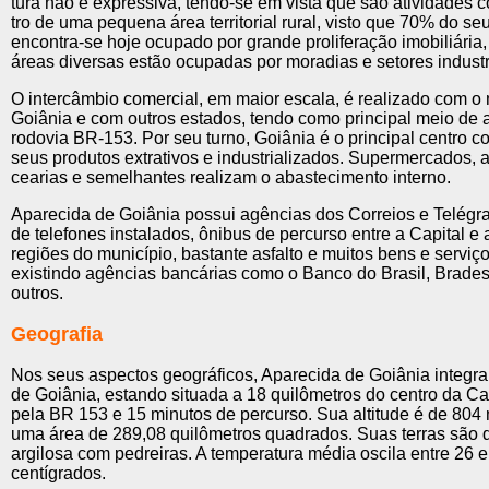
tura não é expressiva, tendo-se em vista que são atividades co
tro de uma pequena área territorial rural, visto que 70% do seu 
encontra-se hoje ocupado por grande proliferação imobiliária, 
áreas diversas estão ocupadas por moradias e setores industr
O intercâmbio comercial, em maior escala, é realizado com o 
Goiânia e com outros estados, tendo como principal meio de 
rodovia BR-153. Por seu turno, Goiânia é o principal centro 
seus produtos extrativos e industrializados. Supermercados, 
cearias e semelhantes realizam o abastecimento interno.
Aparecida de Goiânia possui agências dos Correios e Telégraf
de telefones instalados, ônibus de percurso entre a Capital e 
regiões do município, bastante asfalto e muitos bens e serviço
existindo agências bancárias como o Banco do Brasil, Brades
outros.
Geografia
Nos seus aspectos geográficos, Aparecida de Goiânia integra
de Goiânia, estando situada a 18 quilômetros do centro da Ca­
pela BR 153 e 15 minutos de percurso. Sua altitude é de 804
uma área de 289,08 quilômetros quadrados. Suas terras são do
argilosa com pedreiras. A temperatura média oscila entre 26 
centígrados.