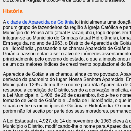
0.018% da Região e 0.0034% de todo o território brasileiro.
História
A
cidade de Aparecida de Goiânia
foi inicialmente uma doação
por um grupo de fazendeiros da região à Igreja Católica e per
Município de Pouso Alto (atual Piracanjuba), logo depois em
integrar-se ao Município de Grimpas (atual Hidrolândia), tornan
Em seguida, no ano de 1963, o Distrito de Aparecida de Goi
de Hidrolândia , passando a se chamar Aparecida de Goiânia
Goiânia passou então a ser o alvo de inúmeros assentament
principalmente pelo governo do estado, o que a impulsionou n
de um dos maiores índices de crescimento populacional do Br
Aparecida de Goiânia se chamou, ainda como povoado, Apar
derivado da padroeira do lugar, Nossa Senhora Aparecida. Em
Municipal n. 1295 alterou-lhe o nome para Vila Aparecida de 
restaurou a condição de Distrito, sendo a derivação implícita
a Lei Municipal n. 1.406, de 26 de dezembro, fixou-lhe o nom
formado de Goia de Goiânia e Lândia de Hidrolândia, o que in
situada entre os municípios de Goiânia e Hidrolândia. O nom
porém não foi aceito por parte dos seus moradores, permanec
A Lei Estadual n. 4.927, de 14 de novembro de 1963 eleva à 
Município o Distrito, modificando-lhe o nome para Aparecida d