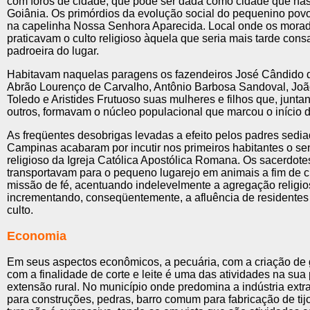
com foros de cidade, que pode ser dada como cidade que na
Goiânia. Os primórdios da evolução social do pequenino po
na capelinha Nossa Senhora Aparecida. Local onde os morad
pratica­vam o culto religioso àquela que seria mais tarde con
padroeira do lugar.
Habitavam naquelas paragens os fazendeiros José Cândido 
Abrão Lourenço de Carvalho, Antônio Barbosa Sandoval, João
Toledo e Aristides Frutuoso suas mulheres e filhos que, junta
outros, formavam o núcleo populacional que marcou o início da
As freqüentes desobrigas levadas a efeito pelos padres sedi
Campinas acabaram por incutir nos primeiros habitantes o se
religioso da Igreja Católica Apostólica Romana. Os sacerdote
transportavam para o pequeno lugarejo em animais a fim de 
missão de fé, acentuando in­delevelmente a agregação religio
incrementando, conseqüentemente, a aflu­ência de residente
culto.
Economia
Em seus aspectos econômicos, a pecuária, com a criação de 
com a finalidade de corte e leite é uma das atividades na su
extensão rural. No município onde predomina a indústria extra
para construções, pedras, barro comum para fabricação de tijol