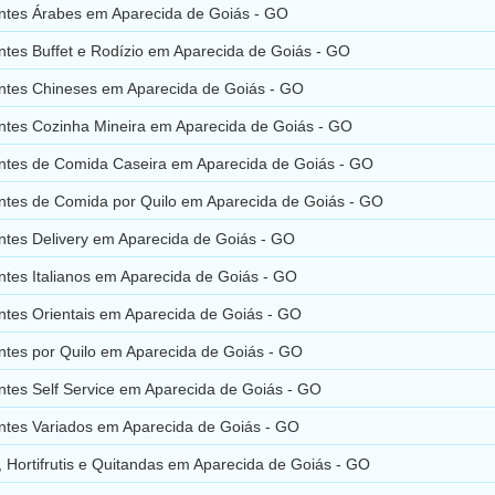
ntes Árabes em Aparecida de Goiás - GO
ntes Buffet e Rodízio em Aparecida de Goiás - GO
ntes Chineses em Aparecida de Goiás - GO
ntes Cozinha Mineira em Aparecida de Goiás - GO
ntes de Comida Caseira em Aparecida de Goiás - GO
ntes de Comida por Quilo em Aparecida de Goiás - GO
ntes Delivery em Aparecida de Goiás - GO
ntes Italianos em Aparecida de Goiás - GO
ntes Orientais em Aparecida de Goiás - GO
ntes por Quilo em Aparecida de Goiás - GO
ntes Self Service em Aparecida de Goiás - GO
ntes Variados em Aparecida de Goiás - GO
 Hortifrutis e Quitandas em Aparecida de Goiás - GO