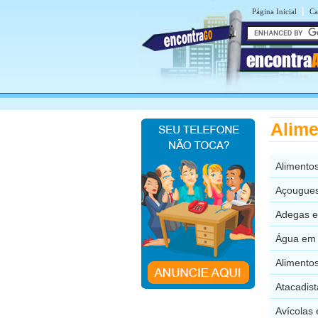
|
Página Inicial
Ca
encontra
Alime
Alimento
Açougues
Adegas e
Água em 
Alimento
Atacadis
Avícolas