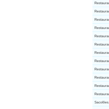
Restaura
Restaura
Restaura
Restaura
Restaura
Restaura
Restaura
Restaura
Restaura
Restaura
Restaura
Restaura
Sacolões,