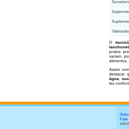
Sorveter
Supermer
Suplemen
Yakissob
O
munic
lanchone
pratos pr
variam, po
alimentos,
Assim com
destacar 
água
,
su
las confor
Sobr
Fale
ANUN