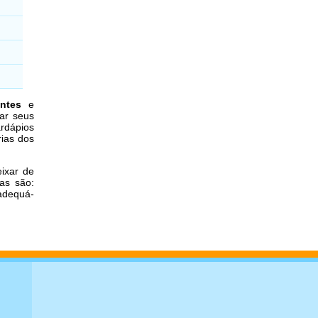
antes
e
ar seus
rdápios
rias dos
ixar de
as são:
 adequá-