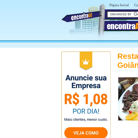
|
Página Inicial
Ca
encontra
Resta
Goiân