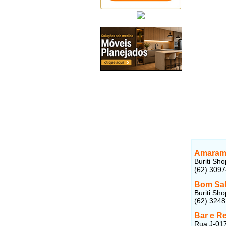
Amaram
Buriti Sh
(62) 309
Bom Sab
Buriti Sh
(62) 3248
Bar e R
Rua J-017