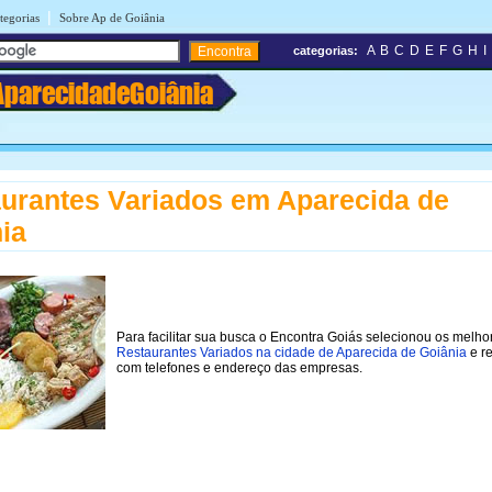
|
tegorias
Sobre Ap de Goiânia
A
B
C
D
E
F
G
H
I
categorias:
AparecidadeGoiânia
urantes Variados em Aparecida de
ia
Para facilitar sua busca o Encontra Goiás selecionou os melho
Restaurantes Variados na cidade de Aparecida de Goiânia
e re
com telefones e endereço das empresas.