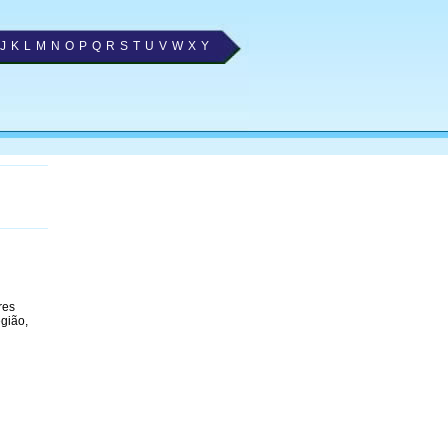
J
K
L
M
N
O
P
Q
R
S
T
U
V
W
X
Y
res
gião,