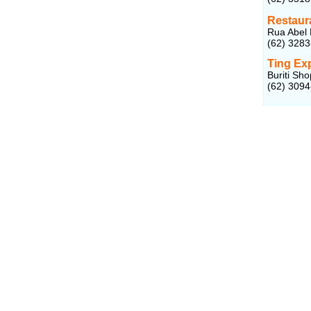
Restaur
Rua Abel 
(62) 328
Ting Ex
Buriti Sh
(62) 309