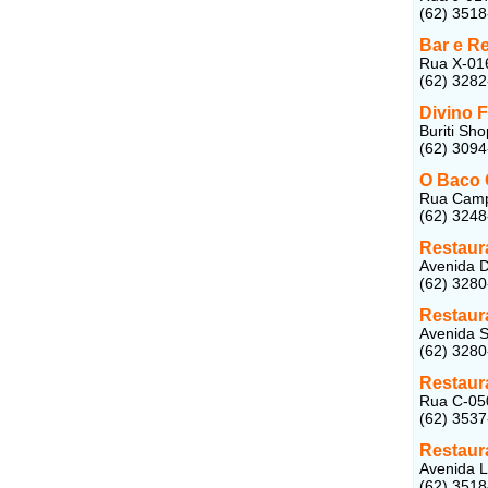
(62) 351
Bar e R
Rua X-016
(62) 328
Divino 
Buriti Sh
(62) 309
O Baco 
Rua Campo
(62) 324
Restaura
Avenida D
(62) 328
Restaura
Avenida S
(62) 328
Restaur
Rua C-050
(62) 353
Restaur
Avenida L
(62) 351