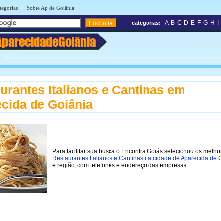
|
tegorias
Sobre Ap de Goiânia
A
B
C
D
E
F
G
H
I
categorias:
AparecidadeGoiânia
urantes Italianos e Cantinas em
cida de Goiânia
Para facilitar sua busca o Encontra Goiás selecionou os melho
Restaurantes Italianos e Cantinas na cidade de Aparecida de 
e região, com telefones e endereço das empresas.