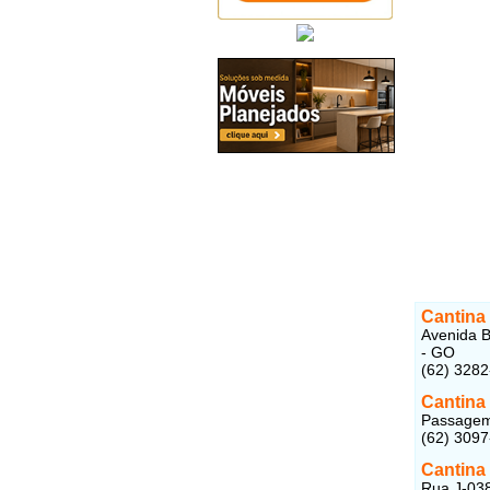
Cantina 
Avenida Be
- GO
(62) 328
Cantina 
Passagem 
(62) 309
Cantina 
Rua J-038