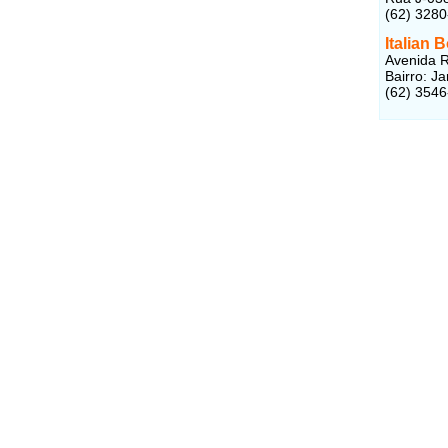
(62) 328
Italian 
Avenida R
Bairro: J
(62) 354