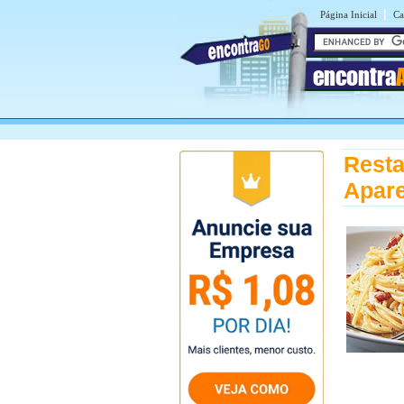
|
Página Inicial
Ca
encontra
Resta
Apare