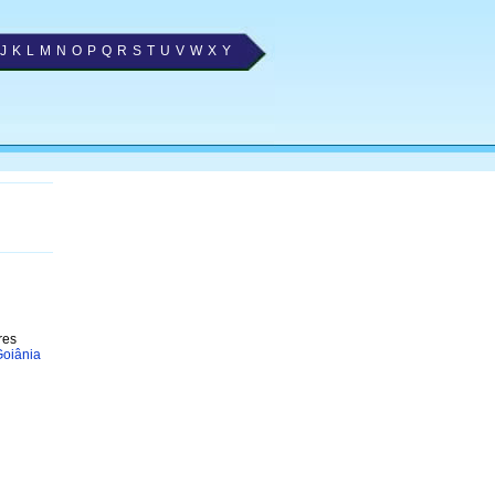
J
K
L
M
N
O
P
Q
R
S
T
U
V
W
X
Y
res
Goiânia