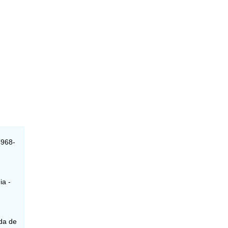
4968-
ia -
ida de