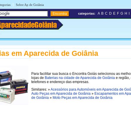
|
tegorias
Sobre Ap de Goiânia
A
B
C
D
E
F
G
H
I
categorias:
AparecidadeGoiânia
ias em Aparecida de Goiânia
Para facilitar sua busca o Encontra Goiás selecionou as melho
lojas de
Baterias na cidade de Aparecida de Goiânia
e região,
telefones e endereço das empresas.
Similares: »
Acessórios para Automóveis em Aparecida de Goi
Auto Peças em Aparecida de Goiânia
»
Escapamentos em Apa
de Goiânia
»
Moto Peças em Aparecida de Goiânia