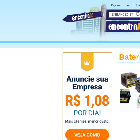
|
Página Inicial
Ca
encontra
Bater