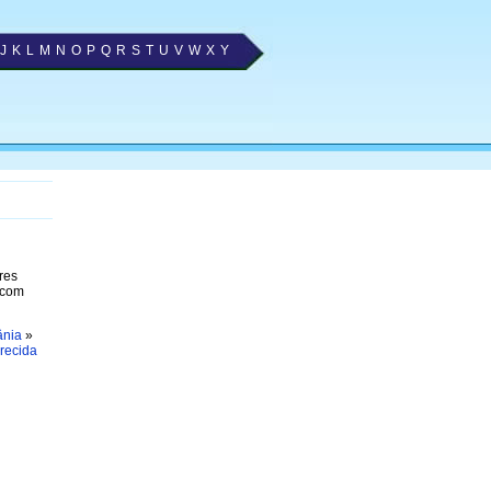
J
K
L
M
N
O
P
Q
R
S
T
U
V
W
X
Y
res
 com
ânia
»
recida