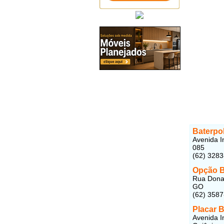
Baterpol
Avenida I
085
(62) 328
Opção B
Rua Dona 
GO
(62) 358
Placar B
Avenida I