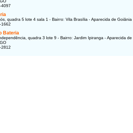
 GO
8-4097
ria
s, quadra 5 lote 4 sala 1 - Bairro: Vila Brasília - Aparecida de Goiânia
0-1662
o Bateria
ndependência, quadra 3 lote 9 - Bairro: Jardim Ipiranga - Aparecida de
 GO
4-2812