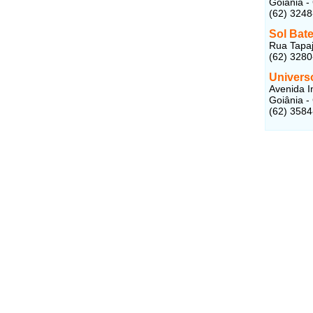
Goiânia -
(62) 324
Sol Bate
Rua Tapajó
(62) 328
Univers
Avenida I
Goiânia -
(62) 358