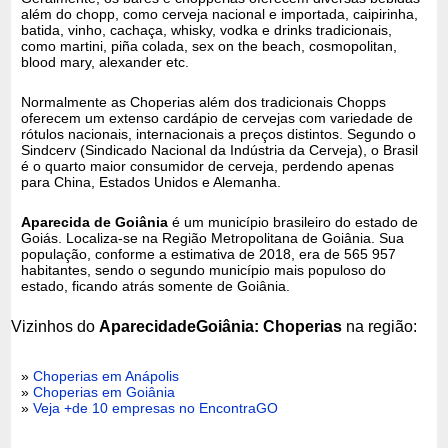
além do chopp, como cerveja nacional e importada, caipirinha,
batida, vinho, cachaça, whisky, vodka e drinks tradicionais,
como martini, piña colada, sex on the beach, cosmopolitan,
blood mary, alexander etc.
Normalmente as Choperias além dos tradicionais Chopps
oferecem um extenso cardápio de cervejas com variedade de
rótulos nacionais, internacionais a preços distintos. Segundo o
Sindcerv (Sindicado Nacional da Indústria da Cerveja), o Brasil
é o quarto maior consumidor de cerveja, perdendo apenas
para China, Estados Unidos e Alemanha.
Aparecida de Goiânia
é um município brasileiro do estado de
Goiás. Localiza-se na Região Metropolitana de Goiânia. Sua
população, conforme a estimativa de 2018, era de 565 957
habitantes, sendo o segundo município mais populoso do
estado, ficando atrás somente de Goiânia.
Vizinhos do
AparecidadeGoiânia: Choperias
na região:
»
Choperias em Anápolis
»
Choperias em Goiânia
»
Veja +de 10 empresas no EncontraGO