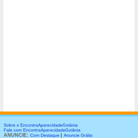
Sobre o EncontraAparecidadeGoiânia
Fale com EncontraAparecidadeGoiânia
ANUNCIE:
|
Com Destaque
Anuncie Grátis