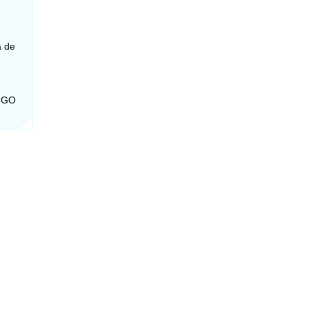
a de
- GO