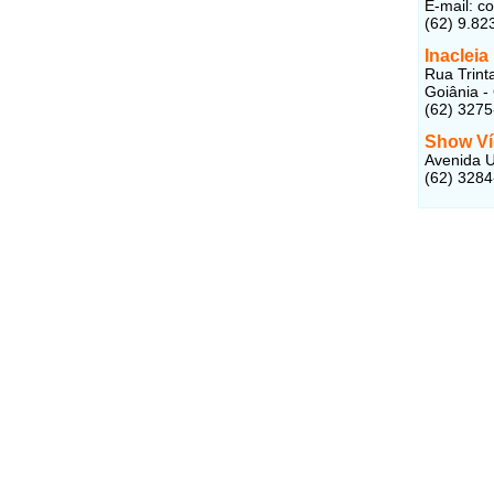
E-mail: c
(62) 9.82
Inaclei
Rua Trinta
Goiânia -
(62) 327
Show Ví
Avenida U
(62) 328