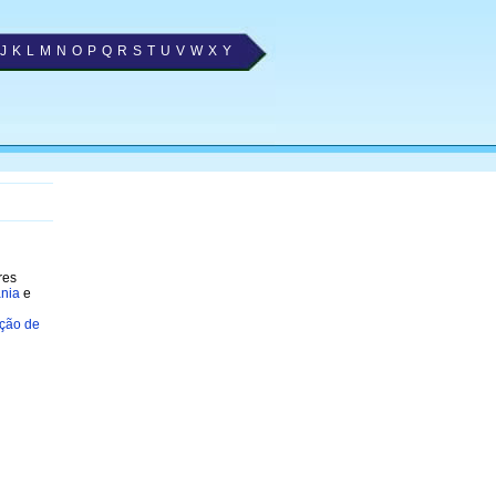
J
K
L
M
N
O
P
Q
R
S
T
U
V
W
X
Y
res
ânia
e
ção de