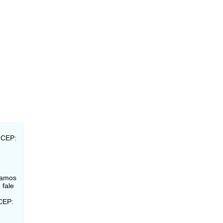
- CEP:
lamos
 fale
 CEP: