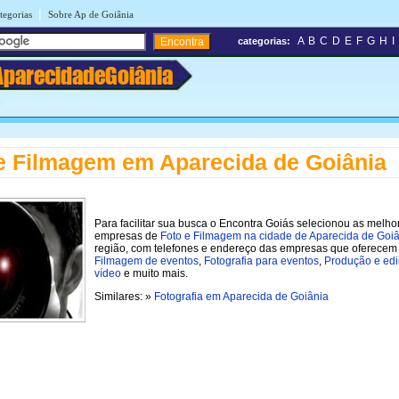
|
tegorias
Sobre Ap de Goiânia
A
B
C
D
E
F
G
H
I
categorias:
AparecidadeGoiânia
e Filmagem em Aparecida de Goiânia
Para facilitar sua busca o Encontra Goiás selecionou as melho
empresas de
Foto e Filmagem na cidade de Aparecida de Goi
região, com telefones e endereço das empresas que oferecem
Filmagem de eventos
,
Fotografia para eventos
,
Produção e edi
vídeo
e muito mais.
Similares: »
Fotografia em Aparecida de Goiânia