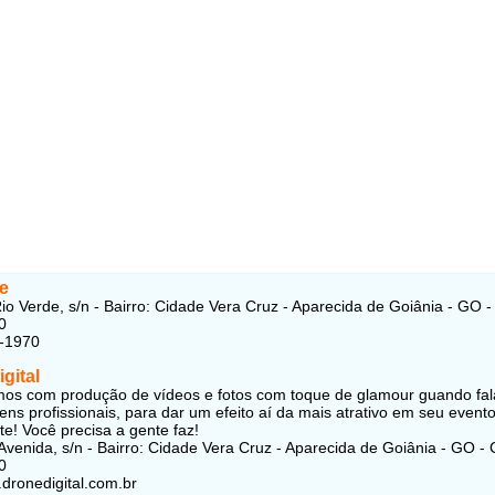
e
io Verde, s/n - Bairro: Cidade Vera Cruz - Aparecida de Goiânia - GO 
0
4-1970
gital
os com produção de vídeos e fotos com toque de glamour guando fa
ens profissionais, para dar um efeito aí da mais atrativo em seu evento
e! Você precisa a gente faz!
venida, s/n - Bairro: Cidade Vera Cruz - Aparecida de Goiânia - GO -
0
.dronedigital.com.br