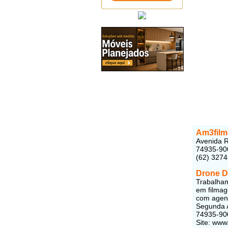
Am3film
Avenida R
74935-90
(62) 327
Drone Di
Trabalham
em filmag
com agent
Segunda A
74935-90
Site: www