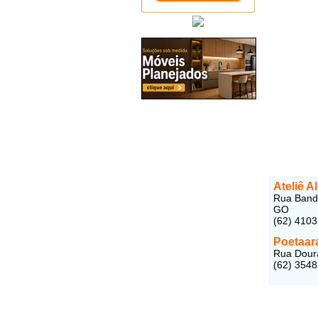
Ateliê A
Rua Bande
GO
(62) 410
Poetaar
Rua Doura
(62) 354