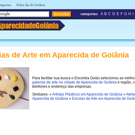
|
tegorias
Sobre Ap de Goiânia
A
B
C
D
E
F
G
H
I
categorias:
AparecidadeGoiânia
ias de Arte em Aparecida de Goiânia
Para facilitar sua busca o Encontra Goiás selecionou as melho
galerias de arte na cidade de Aparecida de Goiânia
e região, 
telefones e endereço das empresas.
Similares: »
Artistas Plásticos em Aparecida de Goiânia
»
Ateli
Aparecida de Goiânia
»
Escolas de Arte em Aparecida de Goiâ