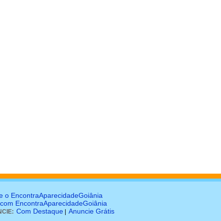
e o EncontraAparecidadeGoiânia
 com EncontraAparecidadeGoiânia
Com Destaque
Anuncie Grátis
CIE:
|