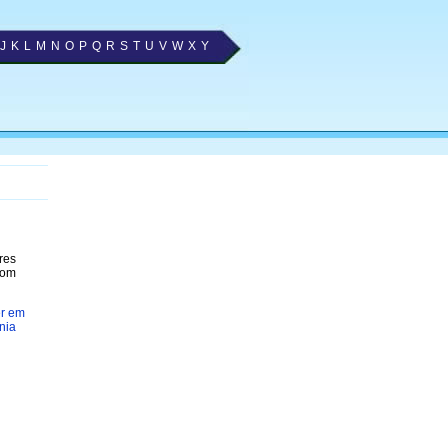
J
K
L
M
N
O
P
Q
R
S
T
U
V
W
X
Y
res
com
er em
nia