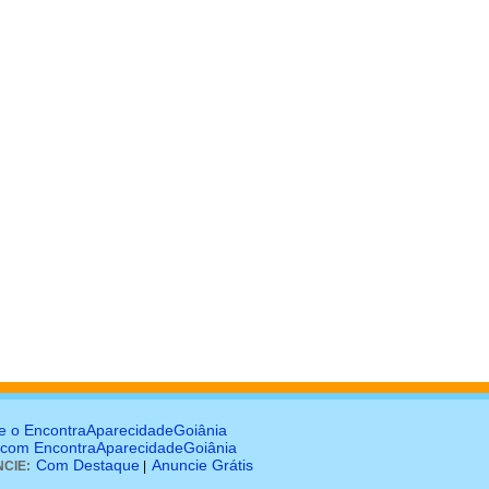
e o EncontraAparecidadeGoiânia
 com EncontraAparecidadeGoiânia
Com Destaque
Anuncie Grátis
CIE:
|