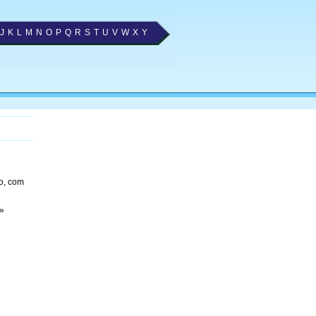
J
K
L
M
N
O
P
Q
R
S
T
U
V
W
X
Y
o, com
»