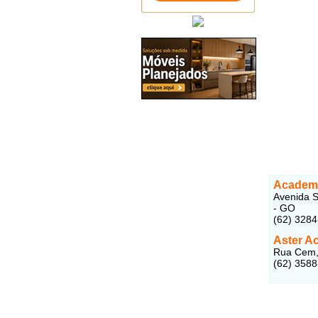
Academi
Avenida S
- GO
(62) 328
Aster A
Rua Cem, 
(62) 358