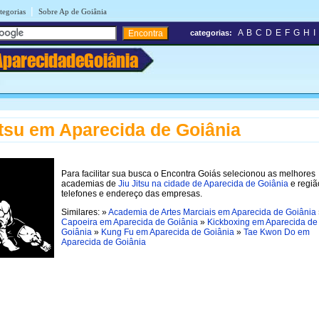
|
tegorias
Sobre Ap de Goiânia
A
B
C
D
E
F
G
H
I
categorias:
AparecidadeGoiânia
itsu em Aparecida de Goiânia
Para facilitar sua busca o Encontra Goiás selecionou as melhores
academias de
Jiu Jitsu na cidade de Aparecida de Goiânia
e regiã
telefones e endereço das empresas.
Similares: »
Academia de Artes Marciais em Aparecida de Goiânia
Capoeira em Aparecida de Goiânia
»
Kickboxing em Aparecida de
Goiânia
»
Kung Fu em Aparecida de Goiânia
»
Tae Kwon Do em
Aparecida de Goiânia