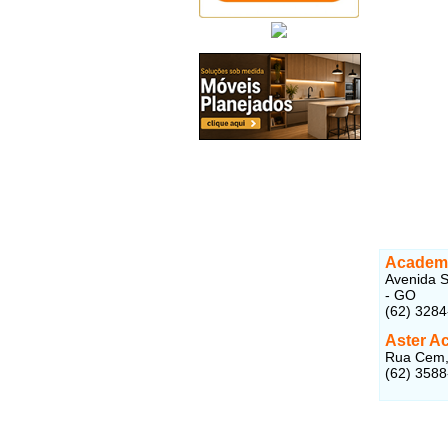
Academi
Avenida S
- GO
(62) 328
Aster A
Rua Cem, 
(62) 358