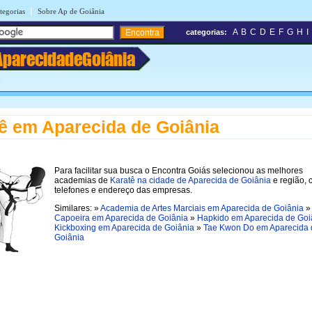
|
tegorias
Sobre Ap de Goiânia
A
B
C
D
E
F
G
H
I
categorias:
AparecidadeGoiânia
ê em Aparecida de Goiânia
Para facilitar sua busca o Encontra Goiás selecionou as melhores
academias de
Karatê na cidade de Aparecida de Goiânia
e região,
telefones e endereço das empresas.
Similares: »
Academia de Artes Marciais em Aparecida de Goiânia
»
Capoeira em Aparecida de Goiânia
»
Hapkido em Aparecida de Goi
Kickboxing em Aparecida de Goiânia
»
Tae Kwon Do em Aparecida 
Goiânia