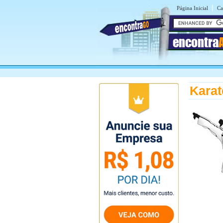
|
Página Inicial
Ca
encontra
Karat