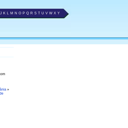
J
K
L
M
N
O
P
Q
R
S
T
U
V
W
X
Y
 com
ânia
»
de