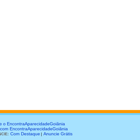
e o EncontraAparecidadeGoiânia
 com EncontraAparecidadeGoiânia
Com Destaque
Anuncie Grátis
CIE:
|