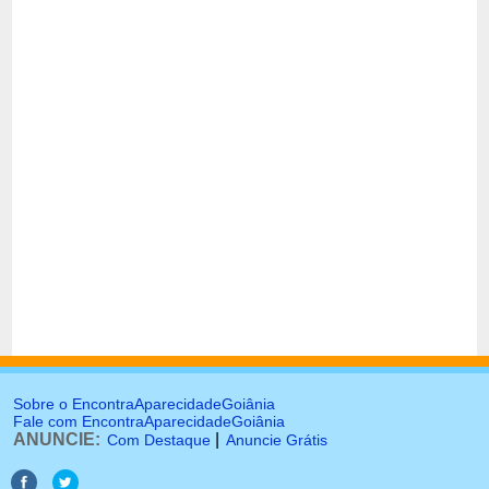
Sobre o EncontraAparecidadeGoiânia
Fale com EncontraAparecidadeGoiânia
ANUNCIE:
|
Com Destaque
Anuncie Grátis