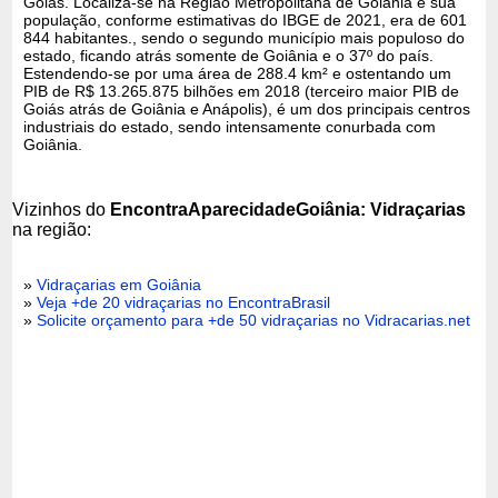
Goiás. Localiza-se na Região Metropolitana de Goiânia e sua
população, conforme estimativas do IBGE de 2021, era de 601
844 habitantes., sendo o segundo município mais populoso do
estado, ficando atrás somente de Goiânia e o 37º do país.
Estendendo-se por uma área de 288.4 km² e ostentando um
PIB de R$ 13.265.875 bilhões em 2018 (terceiro maior PIB de
Goiás atrás de Goiânia e Anápolis), é um dos principais centros
industriais do estado, sendo intensamente conurbada com
Goiânia.
Vizinhos do
EncontraAparecidadeGoiânia: Vidraçarias
na região:
»
Vidraçarias em Goiânia
»
Veja +de 20 vidraçarias no EncontraBrasil
»
Solicite orçamento para +de 50 vidraçarias no Vidracarias.net