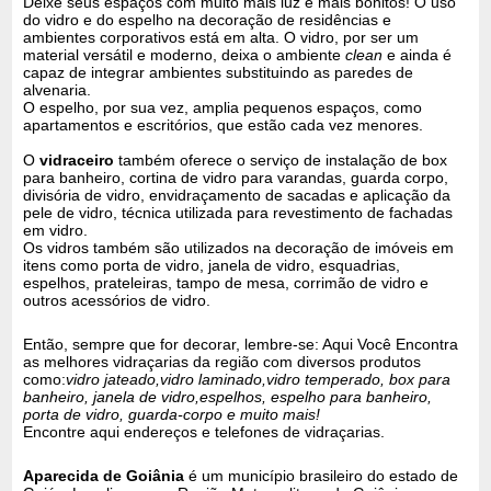
Deixe seus espaços com muito mais luz e mais bonitos! O uso
do vidro e do espelho na decoração de residências e
ambientes corporativos está em alta. O vidro, por ser um
material versátil e moderno, deixa o ambiente
clean
e ainda é
capaz de integrar ambientes substituindo as paredes de
alvenaria.
O espelho, por sua vez, amplia pequenos espaços, como
apartamentos e escritórios, que estão cada vez menores.
O
vidraceiro
também oferece o serviço de instalação de box
para banheiro, cortina de vidro para varandas, guarda corpo,
divisória de vidro, envidraçamento de sacadas e aplicação da
pele de vidro, técnica utilizada para revestimento de fachadas
em vidro.
Os vidros também são utilizados na decoração de imóveis em
itens como porta de vidro, janela de vidro, esquadrias,
espelhos, prateleiras, tampo de mesa, corrimão de vidro e
outros acessórios de vidro.
Então, sempre que for decorar, lembre-se: Aqui Você Encontra
as melhores vidraçarias da região com diversos produtos
como:
vidro jateado,vidro laminado,vidro temperado, box para
banheiro, janela de vidro,espelhos, espelho para banheiro,
porta de vidro, guarda-corpo e muito mais!
Encontre aqui endereços e telefones de vidraçarias.
Aparecida de Goiânia
é um município brasileiro do estado de