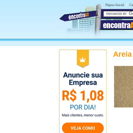
|
Página Inicial
Ca
encontra
Areia