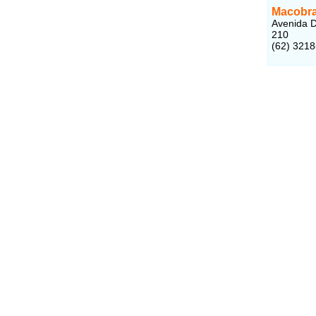
Macobra
Avenida D
210
(62) 3218