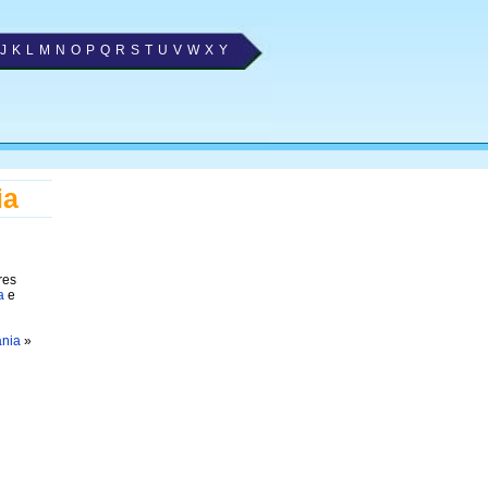
J
K
L
M
N
O
P
Q
R
S
T
U
V
W
X
Y
ia
res
a
e
ânia
»