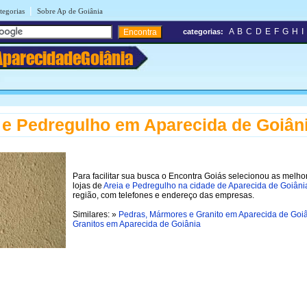
|
tegorias
Sobre Ap de Goiânia
A
B
C
D
E
F
G
H
I
categorias:
AparecidadeGoiânia
 e Pedregulho em Aparecida de Goiân
Para facilitar sua busca o Encontra Goiás selecionou as melho
lojas de
Areia e Pedregulho na cidade de Aparecida de Goiâni
região, com telefones e endereço das empresas.
Similares: »
Pedras, Mármores e Granito em Aparecida de Goi
Granitos em Aparecida de Goiânia