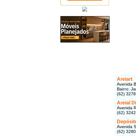
Areiart
Avenida B
Bairro: J
(62) 327
Areial D
Avenida R
(62) 324
Depósit
Avenida Sã
(62) 328